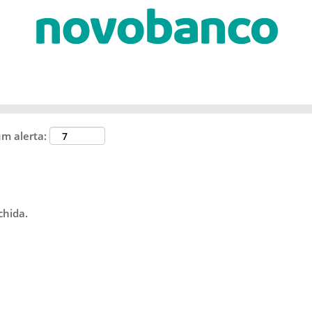
um alerta:
chida.